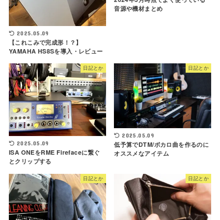
音源や機材まとめ
2025.05.09
【これこみで完成形！？】
YAMAHA HS8Sを導入・レビュー
日記とか
日記とか
2025.05.09
低予算でDTM/ボカロ曲を作るのに
2025.05.09
ISA ONEをRME Firefaceに繋ぐ
オススメなアイテム
とクリップする
日記とか
日記とか