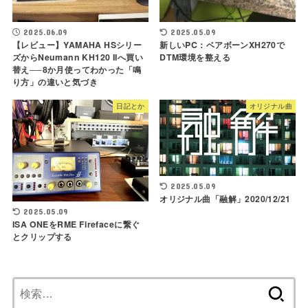
2025.06.09
2025.05.09
【レビュー】YAMAHA HSシリー
新しいPC：ベアボーンXH270で
ズからNeumann KH120 IIへ買い
DTM環境を整える
替え──8か月使ってわかった「鳴
り方」の違いと気づき
日記とか
オリジナル曲
2025.05.09
オリジナル曲「融解」2020/12/21
2025.05.09
ISA ONEをRME Firefaceに繋ぐ
とクリップする
検
索: