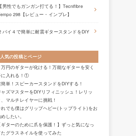
【男性でもガンガン打てる！】Tecnifibre
Tempo 298【レビュー・インプレ】
２バイ４で簡単に耐震ギタースタンドをDIY
人気の投稿とページ
２万円のギターが化ける！万能なギターを安く
手に入れる！①
超簡単！スピーカースタンドをDIYする！
ジャズマスターをDIYリフィニッシュ！レリッ
ク、マルチレイヤーに挑戦！
それでも僕はグリップヘビー(トップライト)をお
勧めしたい。
【ギターのために爪を保護！】ずっと気になっ
てたグラスネイルを使ってみた