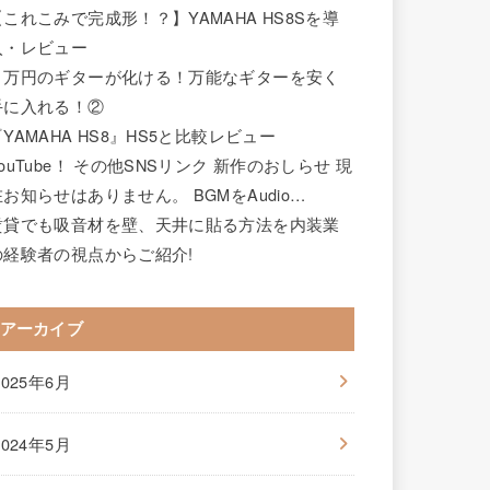
【これこみで完成形！？】YAMAHA HS8Sを導
入・レビュー
２万円のギターが化ける！万能なギターを安く
手に入れる！②
YAMAHA HS8』HS5と比較レビュー
ouTube！ その他SNSリンク 新作のおしらせ 現
在お知らせはありません。 BGMをAudio…
賃貸でも吸音材を壁、天井に貼る方法を内装業
の経験者の視点からご紹介!
アーカイブ
2025年6月
2024年5月