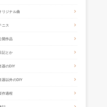
オリジナル曲
テニス
公開作品
日記とか
楽器のDIY
楽器以外のDIY
製作過程
雑記