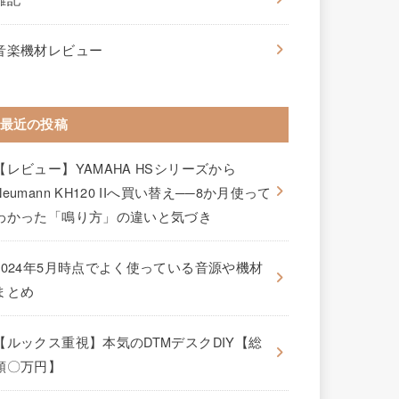
音楽機材レビュー
最近の投稿
【レビュー】YAMAHA HSシリーズから
Neumann KH120 IIへ買い替え──8か月使って
わかった「鳴り方」の違いと気づき
2024年5月時点でよく使っている音源や機材
まとめ
【ルックス重視】本気のDTMデスクDIY【総
額〇万円】