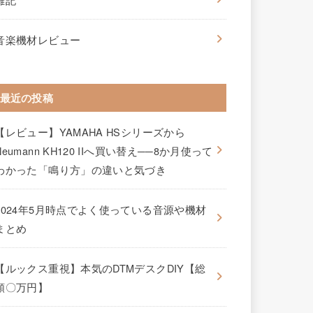
音楽機材レビュー
最近の投稿
【レビュー】YAMAHA HSシリーズから
Neumann KH120 IIへ買い替え──8か月使って
わかった「鳴り方」の違いと気づき
2024年5月時点でよく使っている音源や機材
まとめ
【ルックス重視】本気のDTMデスクDIY【総
額〇万円】