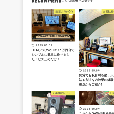
RECOMMEND
楽器以外のDIY
楽器以外
2025.05.09
DTMデスクのDIY！1万円台で
シンプルに簡単に作りまし
た！ビス止めだけ！
2025.05.09
賃貸でも吸音材を壁、天
貼る方法を内装業の経験
視点からご紹介!
音楽機材レビュー
日
2025.05.09
これからDAW作曲を始