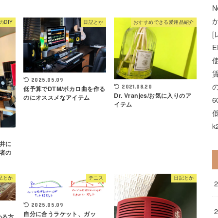
N
のDIY
日記とか
おすすめできる愛用品紹介
E
2025.05.09
2021.08.20
低予算でDTM/ボカロ曲を作る
Dr. Vranjes/お気に入りのア
のにオススメなアイテム
イテム
k
井に
者の
記とか
テニス
日記とか
2025.05.09
自分に合うラケット、ガッ
める方