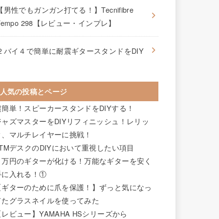
【男性でもガンガン打てる！】Tecnifibre
Tempo 298【レビュー・インプレ】
２バイ４で簡単に耐震ギタースタンドをDIY
人気の投稿とページ
超簡単！スピーカースタンドをDIYする！
ジャズマスターをDIYリフィニッシュ！レリッ
ク、マルチレイヤーに挑戦！
DTMデスクのDIYにおいて重視したい項目
２万円のギターが化ける！万能なギターを安く
手に入れる！①
【ギターのために爪を保護！】ずっと気になっ
てたグラスネイルを使ってみた
【レビュー】YAMAHA HSシリーズから