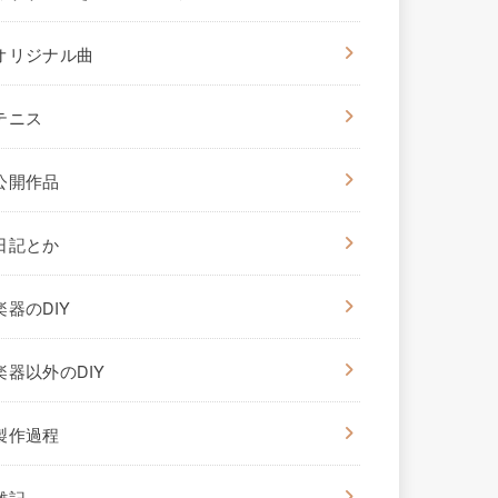
オリジナル曲
テニス
公開作品
日記とか
楽器のDIY
楽器以外のDIY
製作過程
雑記