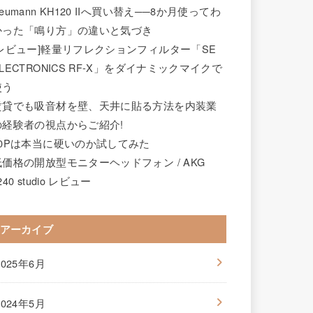
eumann KH120 IIへ買い替え──8か月使ってわ
かった「鳴り方」の違いと気づき
[レビュー]軽量リフレクションフィルター「SE
LECTRONICS RF-X」をダイナミックマイクで
使う
賃貸でも吸音材を壁、天井に貼る方法を内装業
の経験者の視点からご紹介!
60Pは本当に硬いのか試してみた
低価格の開放型モニターヘッドフォン / AKG
240 studio レビュー
アーカイブ
2025年6月
2024年5月