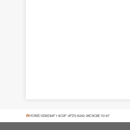
HOME
5D8E84F1-8C0F-4FD5-8243-39C9C8E15167