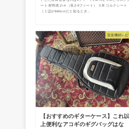
ート 材料表 2×4 （長さ6フィート） ３本 コルクシート
（１辺が640mmだと貼るとき...
音楽機材レビ
【おすすめのギターケース】これ
上便利なアコギのギグバッグはな