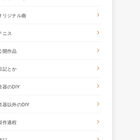
オリジナル曲
テニス
公開作品
日記とか
楽器のDIY
楽器以外のDIY
製作過程
雑記