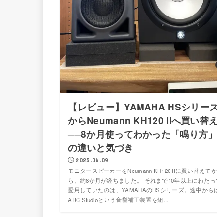
【レビュー】YAMAHA HSシリー
からNeumann KH120 IIへ買い替
──8か月使ってわかった「鳴り方
の違いと気づき
2025.06.09
モニタースピーカーをNeumann KH120 IIに買い替えてか
ら、約8か月が経ちました。 それまで10年以上にわたっ
愛用していたのは、YAMAHAのHSシリーズ。途中から
ARC Studioという音響補正装置を組...