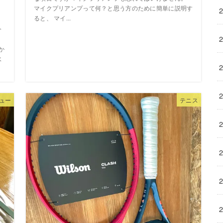
マイクプリアンプって何？と思う方のために簡単に説明す
ると、 マイ...
今
を
か
水
ュー
テニス