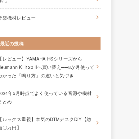
音楽機材レビュー
最近の投稿
【レビュー】YAMAHA HSシリーズから
Neumann KH120 IIへ買い替え──8か月使って
わかった「鳴り方」の違いと気づき
2024年5月時点でよく使っている音源や機材
まとめ
【ルックス重視】本気のDTMデスクDIY【総
額〇万円】