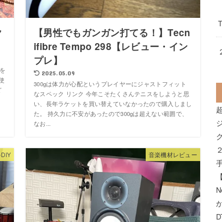
ク
【男性でもガンガン打てる！】Tecn
ifibre Tempo 298【レビュー・イン
プレ】
を
2025.05.09
使
300gは体力が心配というプレイヤーにジャストフィット
ど
なスペック リンク 今年こそたくさんテニスをしようと思
い、長年ラケットを買い替えていなかったので購入しまし
た。 持久力に不安があったので300gは超えない範囲で、
なお...
DIY
音楽機材レビュー
N