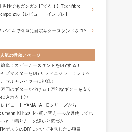
【男性でもガンガン打てる！】Tecnifibre
Tempo 298【レビュー・インプレ】
２バイ４で簡単に耐震ギタースタンドをDIY
人気の投稿とページ
超簡単！スピーカースタンドをDIYする！
ジャズマスターをDIYリフィニッシュ！レリッ
ク、マルチレイヤーに挑戦！
２万円のギターが化ける！万能なギターを安く
手に入れる！①
【レビュー】YAMAHA HSシリーズから
eumann KH120 IIへ買い替え──8か月使ってわ
かった「鳴り方」の違いと気づき
DTMデスクのDIYにおいて重視したい項目