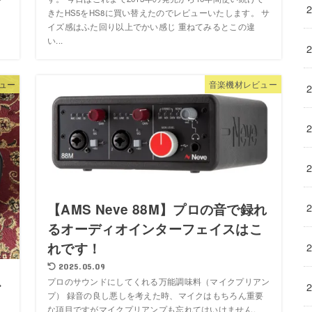
きたHS5をHS8に買い替えたのでレビューいたします。 サ
イズ感はふた回り以上でかい感じ 重ねてみるとこの違
い...
ュー
音楽機材レビュー
【AMS Neve 88M】プロの音で録れ
るオーディオインターフェイスはこ
れです！
2025.05.09
以
プロのサウンドにしてくれる万能調味料（マイクプリアン
プ） 録音の良し悪しを考えた時、マイクはもちろん重要
な項目ですがマイクプリアンプも忘れてはいけません。