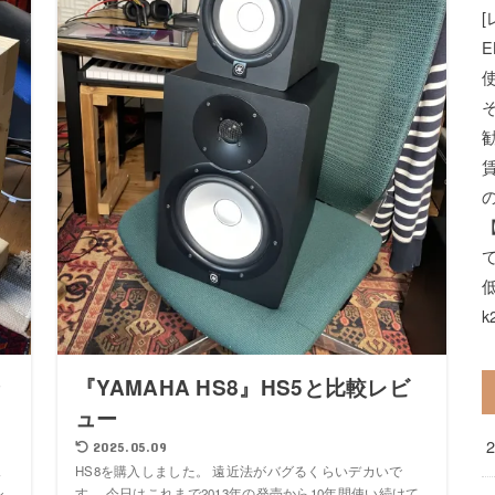
E
k
ン
『YAMAHA HS8』HS5と比較レビ
ュー
2025.05.09
ェ
HS8を購入しました。 遠近法がバグるくらいデカいで
シ
す。 今日はこれまで2013年の発売から10年間使い続けて