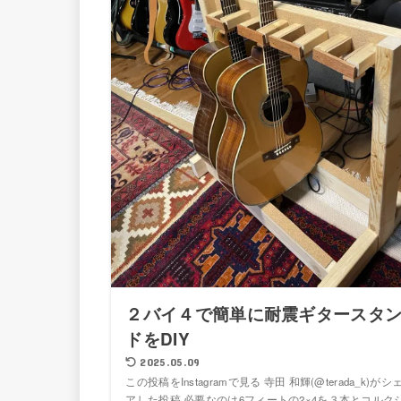
２バイ４で簡単に耐震ギタースタ
ドをDIY
2025.05.09
この投稿をInstagramで見る 寺田 和輝(@terada_k)がシ
アした投稿 必要なのは6フィートの2×4を３本とコルク