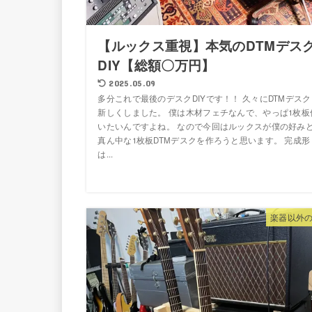
【ルックス重視】本気のDTMデス
DIY【総額〇万円】
2025.05.09
多分これで最後のデスクDIYです！！ 久々にDTMデスク
新しくしました。 僕は木材フェチなんで、やっぱ1枚板
いたいんですよね。 なので今回はルックスが僕の好み
真ん中な1枚板DTMデスクを作ろうと思います。 完成形
は...
楽器以外の