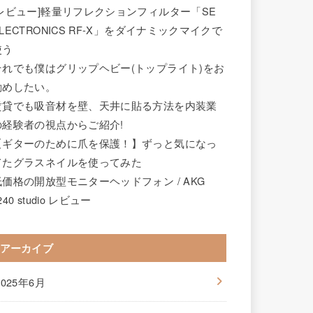
[レビュー]軽量リフレクションフィルター「SE
LECTRONICS RF-X」をダイナミックマイクで
使う
それでも僕はグリップヘビー(トップライト)をお
勧めしたい。
賃貸でも吸音材を壁、天井に貼る方法を内装業
の経験者の視点からご紹介!
【ギターのために爪を保護！】ずっと気になっ
てたグラスネイルを使ってみた
低価格の開放型モニターヘッドフォン / AKG
240 studio レビュー
アーカイブ
2025年6月