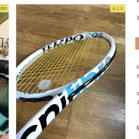
DIY
テニス