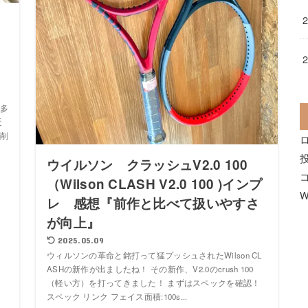
っ
っ
多
近
削
ウイルソン クラッシュV2.0 100
（Wilson CLASH V2.0 100 )インプ
W
レ 感想『前作と比べて扱いやすさ
が向上』
2025.05.09
ウィルソンの革命と銘打って猛プッシュされたWilson CL
ASHの新作が出ましたね！ その新作、V2.0のcrush 100
（軽い方）を打ってきました！ まずはスペックを確認！
スペック リンク フェイス面積:100s...