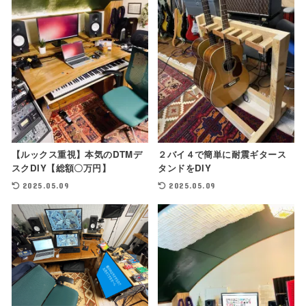
【ルックス重視】本気のDTMデ
２バイ４で簡単に耐震ギタース
スクDIY【総額〇万円】
タンドをDIY
2025.05.09
2025.05.09