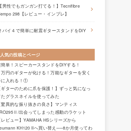
【男性でもガンガン打てる！】Tecnifibre
Tempo 298【レビュー・インプレ】
２バイ４で簡単に耐震ギタースタンドをDIY
人気の投稿とページ
超簡単！スピーカースタンドをDIYする！
２万円のギターが化ける！万能なギターを安く
手に入れる！①
【ギターのために爪を保護！】ずっと気になっ
てたグラスネイルを使ってみた
【驚異的な振り抜きの良さ】マンティス
PRO295Ⅱ/出会ってしまった感動のラケット
【レビュー】YAMAHA HSシリーズから
eumann KH120 IIへ買い替え──8か月使ってわ