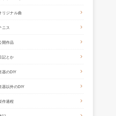
オリジナル曲
テニス
公開作品
日記とか
楽器のDIY
楽器以外のDIY
製作過程
雑記