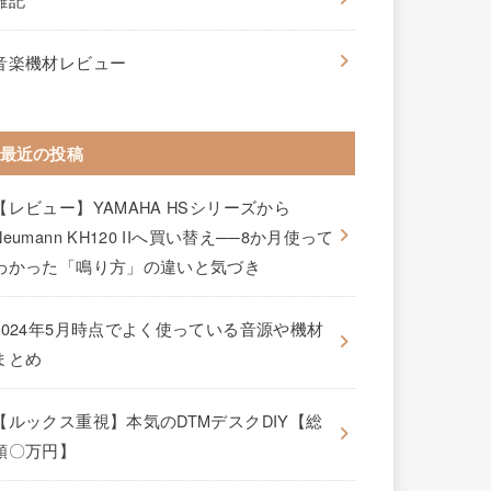
音楽機材レビュー
最近の投稿
【レビュー】YAMAHA HSシリーズから
Neumann KH120 IIへ買い替え──8か月使って
わかった「鳴り方」の違いと気づき
2024年5月時点でよく使っている音源や機材
まとめ
【ルックス重視】本気のDTMデスクDIY【総
額〇万円】