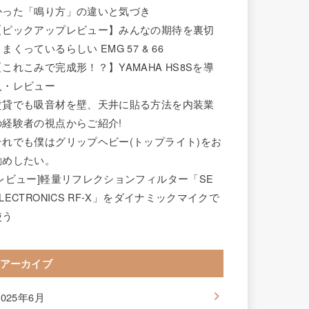
かった「鳴り方」の違いと気づき
【ピックアップレビュー】みんなの期待を裏切
まくっているらしい EMG 57 & 66
【これこみで完成形！？】YAMAHA HS8Sを導
入・レビュー
賃貸でも吸音材を壁、天井に貼る方法を内装業
の経験者の視点からご紹介!
それでも僕はグリップヘビー(トップライト)をお
勧めしたい。
[レビュー]軽量リフレクションフィルター「SE
LECTRONICS RF-X」をダイナミックマイクで
使う
アーカイブ
2025年6月