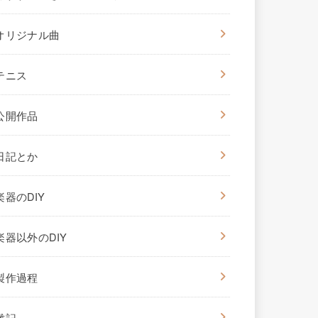
オリジナル曲
テニス
公開作品
日記とか
楽器のDIY
楽器以外のDIY
製作過程
雑記