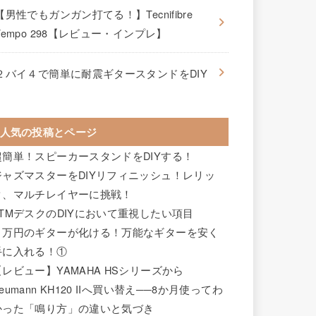
【男性でもガンガン打てる！】Tecnifibre
Tempo 298【レビュー・インプレ】
２バイ４で簡単に耐震ギタースタンドをDIY
人気の投稿とページ
超簡単！スピーカースタンドをDIYする！
ジャズマスターをDIYリフィニッシュ！レリッ
ク、マルチレイヤーに挑戦！
DTMデスクのDIYにおいて重視したい項目
２万円のギターが化ける！万能なギターを安く
手に入れる！①
【レビュー】YAMAHA HSシリーズから
eumann KH120 IIへ買い替え──8か月使ってわ
かった「鳴り方」の違いと気づき