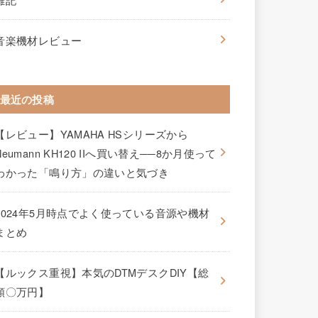
音楽機材レビュー
最近の投稿
【レビュー】YAMAHA HSシリーズから
Neumann KH120 IIへ買い替え──8か月使って
わかった「鳴り方」の違いと気づき
2024年5月時点でよく使っている音源や機材
まとめ
【ルックス重視】本気のDTMデスクDIY【総
額〇万円】