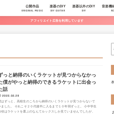
公開作品
楽器のDIY
楽器以外のDIY
音楽機
ORIGINAL MUSIC
DIY GUITAR
DIY
RE
アフィリエイト広告を利用しています
ずっと納得のいくラケットが見つからなかっ
た僕がやっと納得のできるラケットに出会っ
た話
2022.02.28
僕はずっと、高校生のころから納得のいくラケットが見つからないで
いました。 それこそ２０代後半に入るまで１０年弱ずっと。 小中学生
の頃はラケットを選ぶのなんてルックスしか見ていませんでしたが、