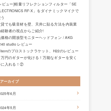
[レビュー]軽量リフレクションフィルター「SE
LECTRONICS RF-X」をダイナミックマイクで
使う
賃貸でも吸音材を壁、天井に貼る方法を内装業
の経験者の視点からご紹介!
低価格の開放型モニターヘッドフォン / AKG
240 studio レビュー
wilsonのプロストックラケット、H22のレビュー
２万円のギターが化ける！万能なギターを安く
手に入れる！②
アーカイブ
2025年6月
2024年5月