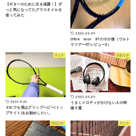
【ギターのために爪を保護！】ず
っと気になってたグラスネイルを
使ってみた
2025.05.09
Ultra tour 97のその後（ウルト
ラツアー97レビュー2）
テニス
日記とか
2025.05.09
うまくメロディがかけない人の特
2021.11.03
それでも僕はグリップヘビー(トッ
徴５選
プライト)をお勧めしたい。
日記とか
テニス