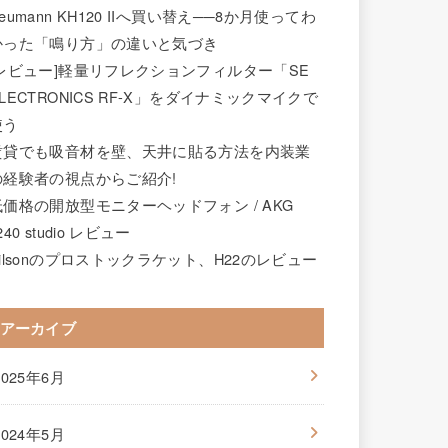
eumann KH120 IIへ買い替え──8か月使ってわ
かった「鳴り方」の違いと気づき
[レビュー]軽量リフレクションフィルター「SE
LECTRONICS RF-X」をダイナミックマイクで
使う
賃貸でも吸音材を壁、天井に貼る方法を内装業
の経験者の視点からご紹介!
低価格の開放型モニターヘッドフォン / AKG
240 studio レビュー
wilsonのプロストックラケット、H22のレビュー
アーカイブ
2025年6月
2024年5月