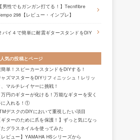
【男性でもガンガン打てる！】Tecnifibre
Tempo 298【レビュー・インプレ】
２バイ４で簡単に耐震ギタースタンドをDIY
人気の投稿とページ
超簡単！スピーカースタンドをDIYする！
ジャズマスターをDIYリフィニッシュ！レリッ
ク、マルチレイヤーに挑戦！
２万円のギターが化ける！万能なギターを安く
手に入れる！①
DTMデスクのDIYにおいて重視したい項目
【ギターのために爪を保護！】ずっと気になっ
てたグラスネイルを使ってみた
【レビュー】YAMAHA HSシリーズから