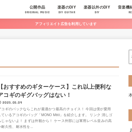
公開作品
楽器のDIY
楽器以外のDIY
音楽機
ORIGINAL MUSIC
DIY GUITAR
DIY
RE
アフィリエイト広告を利用しています
【おすすめのギターケース】これ以上便利な
アコギのギグバッグはない！
2025.05.09
アコギのバックならこれが最適かつ最高のチョイス！ 今回は僕が愛用
しているアコギのバッグ「MONO M80」を紹介します。 リンク 消しゴ
ムじゃないよ！ まずは外観から！ ケース外部には軍用レベル並みの高
い耐久性、耐水性を...