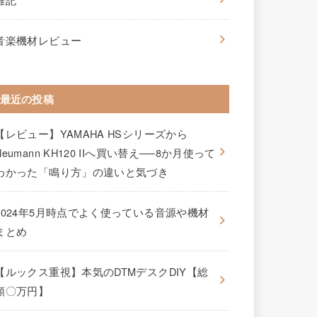
音楽機材レビュー
最近の投稿
【レビュー】YAMAHA HSシリーズから
Neumann KH120 IIへ買い替え──8か月使って
わかった「鳴り方」の違いと気づき
2024年5月時点でよく使っている音源や機材
まとめ
【ルックス重視】本気のDTMデスクDIY【総
額〇万円】