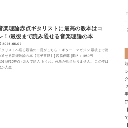
音楽理論赤点ギタリストに最高の教本はコ
レ！/最後まで読み通せる音楽理論の本
2025.05.09
ギタリストへ送る最強の一冊がこちら！ ギター・マガジン 最後まで読
み通せる音楽理論の本【電子書籍】[ 宮脇俊郎 ]価格：1980円
(2021/8/20時点) 楽天で購入 もうね、死角が見当たりません。 この本は
僕が人生...