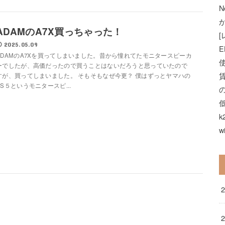
N
ADAMのA7X買っちゃった！
2025.05.09
E
ADAMのA7Xを買ってしまいました。昔から憧れてたモニタースピーカ
ーでしたが、高価だったので買うことはないだろうと思っていたので
すが、買ってしまいました。 そもそもなぜ今更？ 僕はずっとヤマハの
HS５というモニタースピ...
k