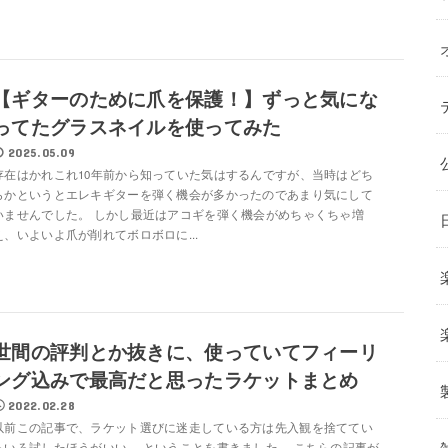
【ギターのために爪を保護！】ずっと気にな
ってたグラスネイルを使ってみた
2025.05.09
存在はかれこれ10年前から知っていた気はするんですが、当時はどち
らかというとエレキギターを弾く機会が多かったのであまり気にして
いませんでした。 しかし最近はアコギを弾く機会がめちゃくちゃ増
え、いよいよ爪が削れてボロボロに...
世間の評判とか抜きに、使っていてフィーリ
ング込みで最高だと思ったラケットまとめ
2022.02.28
以前この記事で、ラケット選びに迷走している方は先入観を捨ててい
ろいろ試したほうがいい。 ということを書きました。 こちらの記事が