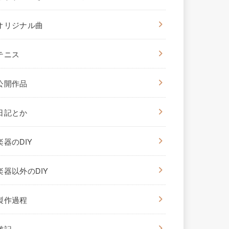
オリジナル曲
テニス
公開作品
日記とか
楽器のDIY
楽器以外のDIY
製作過程
雑記