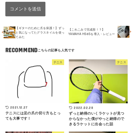
【ギターのために爪を保護！】ずっ
【これこみで完成形！？】
と気になってたグラスネイルを使っ
YAMAHA HS8Sを導入・レビュー
てみた
RECOMMEND
テニス
テニス
2021.12.27
2022.02.28
テニスには足の爪の切り方もとっ
ずっと納得のいくラケットが見つ
ても大事です！
からなかった僕がやっと納得ので
きるラケットに出会った話