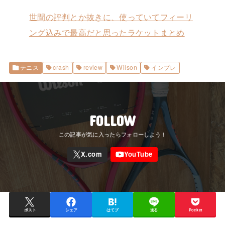
世間の評判とか抜きに、使っていてフィーリ
ング込みで最高だと思ったラケットまとめ
テニス
crash
review
Wilson
インプレ
FOLLOW
ポスト
シェア
はてブ
送る
Pocket