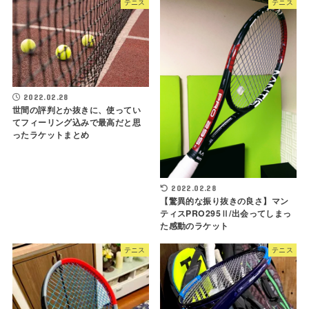
テニス
テニス
2022.02.28
世間の評判とか抜きに、使ってい
てフィーリング込みで最高だと思
ったラケットまとめ
2022.02.28
【驚異的な振り抜きの良さ】マン
ティスPRO295Ⅱ/出会ってしまっ
た感動のラケット
テニス
テニス