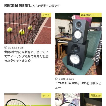
RECOMMEND
テニス
音楽機材レビュー
2022.02.28
世間の評判とか抜きに、使ってい
てフィーリング込みで最高だと思
ったラケットまとめ
2025.05.09
『YAMAHA HS8』HS5と比較レビ
ュー
テニス
日記とか