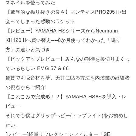
スネイルを使ってみた
【驚異的な振り抜きの良さ】マンティスPRO295Ⅱ/出
会ってしまった感動のラケット
【レビュー】YAMAHA HSシリーズからNeumann
KH120 IIへ買い替え──8か月使ってわかった「鳴り
方」の違いと気づき
【ピックアップレビュー】みんなの期待を裏切りまくっ
ているらしい EMG 57 & 66
賃貸でも吸音材を壁、天井に貼る方法を内装業の経験者
の視点からご紹介!
【これこみで完成形！？】YAMAHA HS8Sを導入・レ
ビュー
それでも僕はグリップヘビー(トップライト)をお勧めし
たい。
[レビュー]軽量リフレクションフィルター「SE