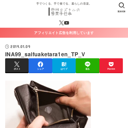
手でつくる、手で奏でる、暮らしの音楽。
SEARCH
アフィリエイト広告を利用しています
2019.01.09
INA99_saifuaketara1en_TP_V
ポスト
シェア
はてブ
送る
Pocket